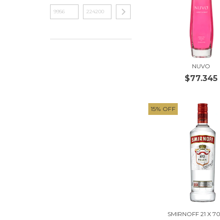
NUVO
$77.345
15
%
OFF
SMIRNOFF 21 X 7