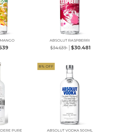
 MANGO
ABSOLUT RASPBERRI
639
$30.481
$34.639
8
%
OFF
EDERE PURE
ABSOLUT VODKA 500ML