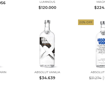
LUMINOUS
MAG
956
$120.000
$224
20
%
OFF
ARIN
ABSOLUT VANILIA
ABSOLUT
$34.639
$31.274