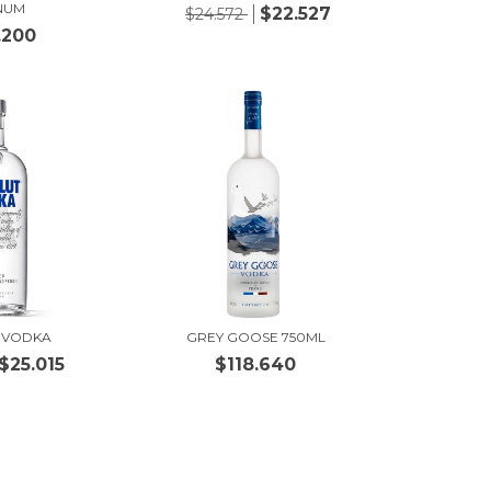
NUM
$22.527
$24.572
.200
 VODKA
GREY GOOSE 750ML
$25.015
$118.640