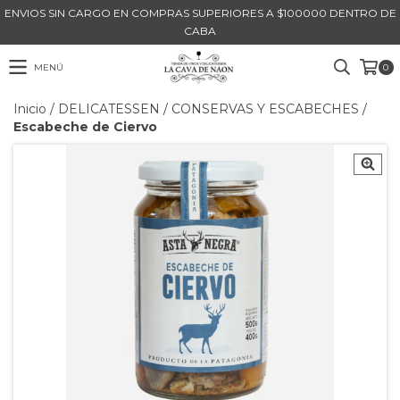
ENVIOS SIN CARGO EN COMPRAS SUPERIORES A $100000 DENTRO DE
CABA
MENÚ
0
Inicio
/
DELICATESSEN
/
CONSERVAS Y ESCABECHES
/
Escabeche de Ciervo