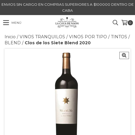
ENVIOS SIN CARGO EN COMPRAS SUPERIORES A $100000 DENTRO DE
CABA
MENÚ
0
Inicio
/
VINOS TRANQUILOS
/
VINOS POR TIPO
/
TINTOS
/
BLEND
/
Clos de los Siete Blend 2020